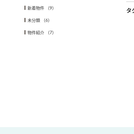
新着物件
（9）
タ
未分類
（6）
物件紹介
（7）