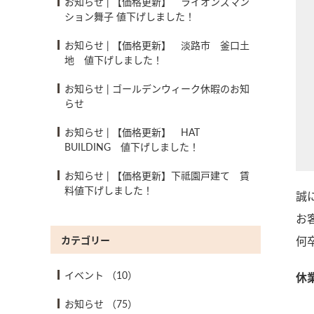
お知らせ
|
【価格更新】 ライオンズマン
ション舞子 値下げしました！
お知らせ
|
【価格更新】 淡路市 釜口土
地 値下げしました！
お知らせ
|
ゴールデンウィーク休暇のお知
らせ
お知らせ
|
【価格更新】 HAT
BUILDING 値下げしました！
お知らせ
|
【価格更新】下祗園戸建て 賃
料値下げしました！
誠
お
カテゴリー
何
イベント
（10）
休
お知らせ
（75）