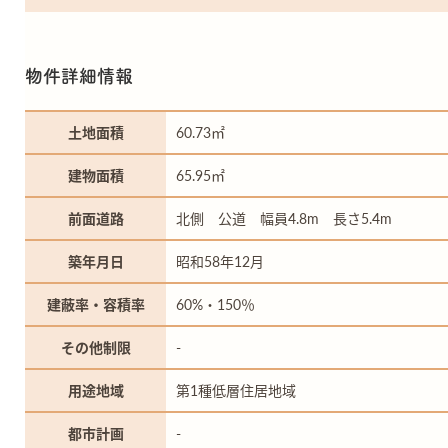
物件詳細情報
土地面積
60.73㎡
建物面積
65.95㎡
前面道路
北側 公道 幅員4.8m 長さ5.4m
築年月日
昭和58年12月
建蔽率・容積率
60%・150％
その他制限
-
用途地域
第1種低層住居地域
都市計画
-