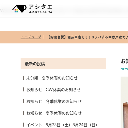
Warning
: Undefined variable $url in
/home/xs231333/ashitae-re
トップページ
【鈴蘭台駅】堀込車庫あり！リノベ済み中古戸建て
お
最新の投稿
NEW
未分類
|
夏季休暇のお知らせ
お知らせ
|
GW休業のお知らせ
お知らせ
|
冬季休業のお知らせ
お知らせ
|
夏季休暇のお知らせ
イベント
|
8月23日（土）8月24日（日）