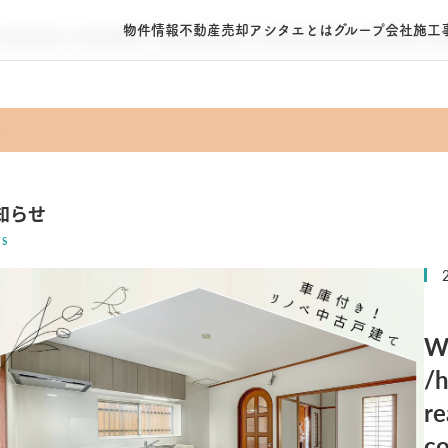
物件情報
不動産売却
アシタエとは
グループ会社
施工
alestate.com/public_html/sys/wp-content/themes/ashitae/fu
♪
知らせ
S
W
/
re
co