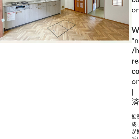
on
W
"n
/
re
co
on
|
済
鈴
成
が
近