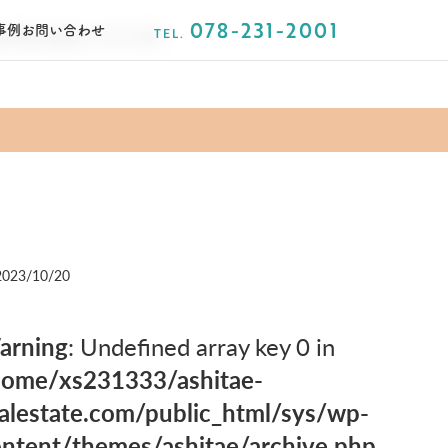
078-231-2001
事例
お問い合わせ
nctions.php
on line
141
TEL.
2023/10/20
arning
: Undefined array key 0 in
home/xs231333/ashitae-
alestate.com/public_html/sys/wp-
ntent/themes/ashitae/archive.php