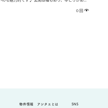
0
回
物件情報
アシタエとは
SNS