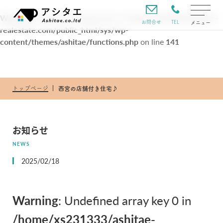
Warning
: Undefined variable $url in
/home/xs231333/ashitae-
TEL
お問合せ
メニュー
realestate.com/public_html/sys/wp-
content/themes/ashitae/functions.php
on line
141
トップページ
西宮の店舗付き住宅♪
お知らせ
NEWS
2025/02/18
Warning
: Undefined array key 0 in
/home/xs231333/ashitae-