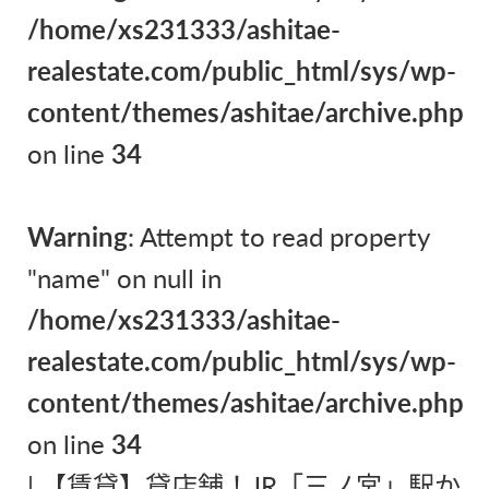
/home/xs231333/ashitae-
realestate.com/public_html/sys/wp-
content/themes/ashitae/archive.php
on line
34
Warning
: Attempt to read property
"name" on null in
/home/xs231333/ashitae-
realestate.com/public_html/sys/wp-
content/themes/ashitae/archive.php
on line
34
|
【賃貸】貸店舗！JR「三ノ宮」駅か