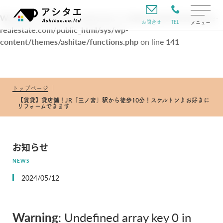
Warning
: Undefined variable $url in
/home/xs231333/ashitae-
TEL
お問合せ
メニュー
realestate.com/public_html/sys/wp-
content/themes/ashitae/functions.php
on line
141
トップページ
【賃貸】貸店舗！JR「三ノ宮」駅から徒歩10分！スケルトン♪お好きに
リフォームできます
お知らせ
NEWS
2024/05/12
Warning
: Undefined array key 0 in